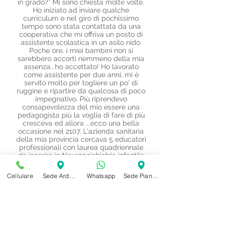
in grado?” Mi sono chiesta molte volte.
Ho iniziato ad inviare qualche
curriculum e nel giro di pochissimo
tempo sono stata contattata da una
cooperativa che mi offriva un posto di
assistente scolastica in un asilo nido.
Poche ore, i miei bambini non si
sarebbero accorti nemmeno della mia
assenza...ho accettato! Ho lavorato
come assistente per due anni, mi è
servito molto per togliere un po' di
ruggine e ripartire da qualcosa di poco
impegnativo. Più riprendevo
consapevolezza del mio essere una
pedagogista più la voglia di fare di più
cresceva ed allora ...ecco una bella
occasione nel 2107. L'azienda sanitaria
della mia provincia cercava 5 educatori
professionali con laurea quadriennale
da inserire in Neuropsichiatria infantile
per un nuovo progetto sugli
adolescenti! Era il mio momento! Ho
Cellulare
Sede Ardenno
Whatsapp
Sede Piantedo
sempre sognato di lavorare con quella
fascia di età, la mia tesi di laurea
parlava proprio di loro! Wow!!!
l'impegno cresceva si parlava di 24 ore
settimanale, ma miei ragazzi ormai
erano grandicelli, ci ho provato ed è