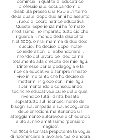
comincia in qualità di educatrice
professionale, occupandomi di
disabilità presso una RSD all'interno
della quale ,dopo due anni ho assunto
il ruolo di coordinatrice educativa.
Questa' esperienza mi ha formato
moltissimo ,ho imparato tutto ciò che
riguarda il mondo della disabilità.
Nel 2009, ormai mamma di due dolci
cuccioli ho deciso, dopo molte
considerazioni, di abbandonare il
mondo del lavoro per dedicarmi
totalmente alla crescita dei miei figli.
L'interesse per la pedagogia e la
ricerca educativa è sempre rimasto
vivo in me tanto che ho deciso di
mettermi in gioco con i miei figli
sperimentando e consolidando
tecniche educative,alcune delle quali
rivendico tutti i diritti, basate
soprattutto sul riconoscimento dei
bisogni,sull'empatia e sull'accoglienza
delle emozioni, mantenendo un
atteggiamento autorevole e chiedendo
aiuto al mio amatissimo “pensiero
magico”.
Nel 2014 è tornata prepotente la voglia
di ricominciare a lavorare. “Sarò ancora