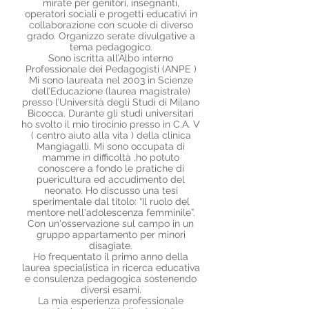
mirate per genitori, insegnanti,
operatori sociali e progetti educativi in
collaborazione con scuole di diverso
grado. Organizzo serate divulgative a
tema pedagogico.
Sono iscritta all’Albo interno
Professionale dei Pedagogisti (ANPE )
Mi sono laureata nel 2003 in Scienze
dell’Educazione (laurea magistrale)
presso l’Università degli Studi di Milano
Bicocca. Durante gli studi universitari
ho svolto il mio tirocinio presso in C.A. V
( centro aiuto alla vita ) della clinica
Mangiagalli. Mi sono occupata di
mamme in difficoltà ,ho potuto
conoscere a fondo le pratiche di
puericultura ed accudimento del
neonato. Ho discusso una tesi
sperimentale dal titolo: “​Il ruolo del
mentore nell'adolescenza femminile”.
Con un'osservazione sul campo in un
gruppo appartamento per minori
disagiate.
Ho frequentato il primo anno della
laurea specialistica in ​ricerca educativa
e consulenza pedagogica sostenendo
diversi esami.
La mia esperienza professionale