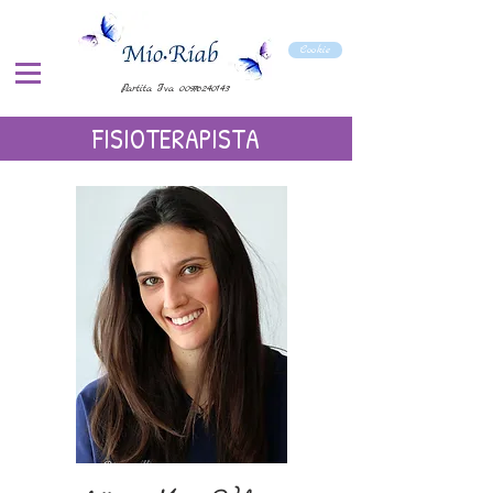
Cookie
P.artita Iva
00976240143
FISIOTERAPISTA