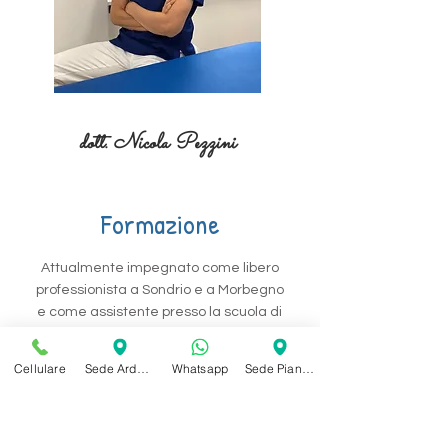
dott. Nicola Pezzini
Formazione
Attualmente impegnato come libero
professionista a Sondrio e a Morbegno
e come assistente presso la scuola di
osteopatia TCIO di Milano nelle materie
di Osteopatia Strutturale e Tirocinio
Cellulare
Sede Ardenno
Whatsapp
Sede Piantedo
Clinico Osservativo.
Ha precedentemente frequentato i
cinque anni presso la scuola TCIO di