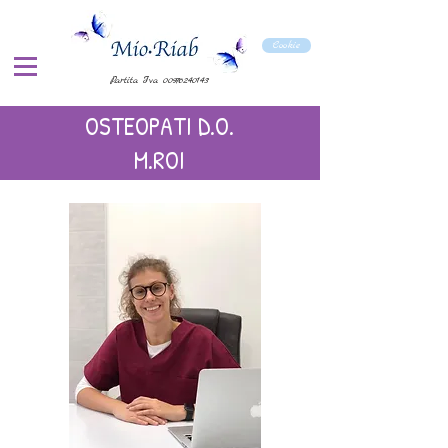
Cookie
P.artita Iva
00976240143
OSTEOPATI D.O.
M.ROI