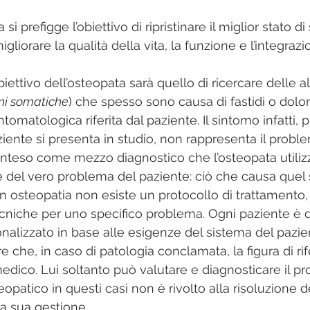
si prefigge l’obiettivo di ripristinare il miglior stato di
igliorare la qualità della vita, la funzione e l’integrazio
obiettivo dell’osteopata sarà quello di ricercare delle al
oni somatiche
) che spesso sono causa di fastidi o dolor
ntomatologica riferita dal paziente. Il sintomo infatti, 
ziente si presenta in studio, non rappresenta il probl
inteso come mezzo diagnostico che l’osteopata utilizz
del vero problema del paziente: ciò che causa quel 
n osteopatia non esiste un protocollo di trattamento,
niche per uno specifico problema. Ogni paziente è di
nalizzato in base alle esigenze del sistema del pazien
re che, in caso di patologia conclamata, la figura di ri
dico. Lui soltanto può valutare e diagnosticare il pro
opatico in questi casi non è rivolto alla risoluzione d
a sua gestione. 