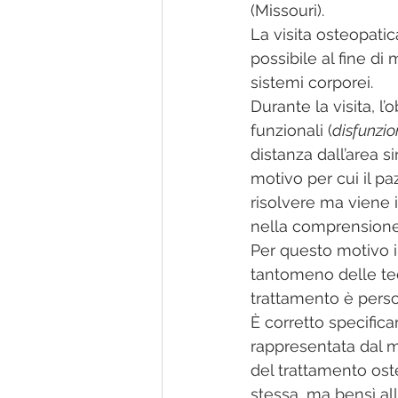
(Missouri).
La visita osteopatica 
possibile al fine di m
sistemi corporei. 
Durante la visita, l’
funzionali (
disfunzi
distanza dall’area si
motivo per cui il pa
risolvere ma viene 
nella comprensione 
Per questo motivo i
tantomeno delle tec
trattamento è perso
È corretto specifica
rappresentata dal me
del trattamento oste
stessa, ma bensì all