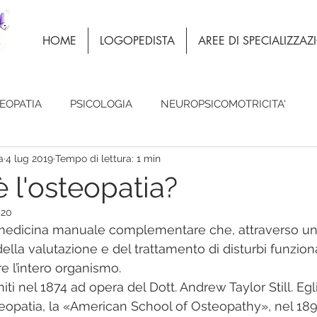
HOME
LOGOPEDISTA
AREE DI SPECIALIZZA
EOPATIA
PSICOLOGIA
NEUROPSICOMOTRICITA'
a
4 lug 2019
Tempo di lettura: 1 min
 l'osteopatia?
020
 medicina manuale complementare che, attraverso un
ella valutazione e del trattamento di disturbi funzion
 l’intero organismo. 
iti nel 1874 ad opera del Dott. Andrew Taylor Still. Egl
eopatia, la «American School of Osteopathy», nel 1892