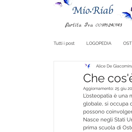
P.artita Iva 00976240143
Tutti i post
LOGOPEDIA
OST
Alice De Giacomin
Che cos'è
Aggiornamento:
25 giu 2
L’osteopatia è una
globale, si occupa d
possono coinvolgere
Nasce negli Stati Un
prima scuola di Ost