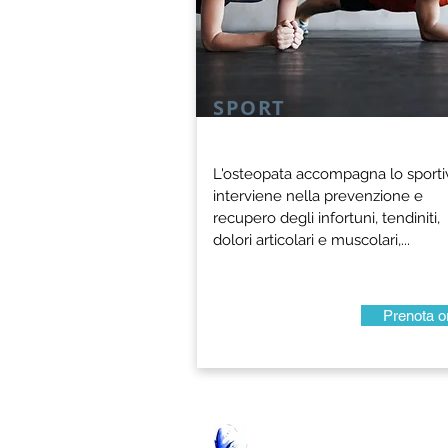
SPORT
SPORT
L'osteopata accompagna lo sporti
L'osteopata accompagna lo sporti
interviene nella prevenzione e
interviene nella prevenzione e
recupero degli infortuni, tendiniti,
recupero degli infortuni, tendiniti,
dolori articolari e muscolari,...
dolori articolari e muscolari,...
Prenota o
Prenota o