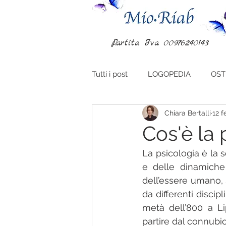
P.artita Iva 00976240143
Tutti i post
LOGOPEDIA
OST
Chiara Bertalli
12 
Cos'è la 
La psicologia è la 
e delle dinamiche 
dell’essere umano, si
da differenti disci
metà dell’800 a Lip
partire dal connubio 