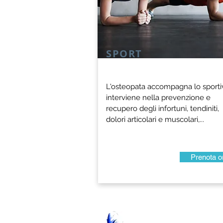
SPORT
SPORT
L'osteopata accompagna lo sporti
L'osteopata accompagna lo sporti
interviene nella prevenzione e
interviene nella prevenzione e
recupero degli infortuni, tendiniti,
recupero degli infortuni, tendiniti,
dolori articolari e muscolari,...
dolori articolari e muscolari,...
Prenota o
Prenota o