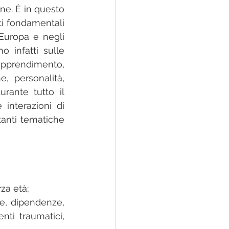
ne. È in questo 
ti fondamentali 
Europa e negli 
 infatti sulle 
pprendimento, 
, personalità, 
ante tutto il 
nterazioni di 
anti tematiche 
rza età;
ze, dipendenze, 
nti traumatici, 