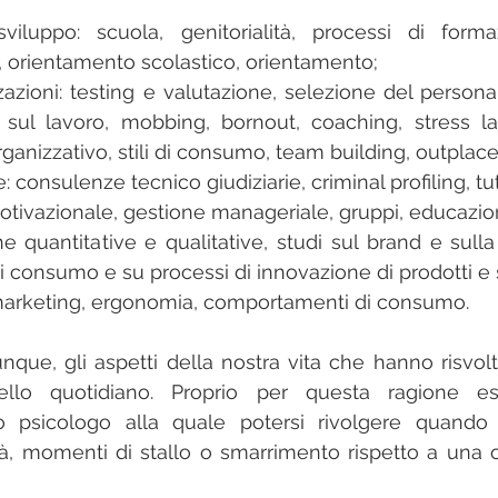
luppo: scuola, genitorialità, processi di formazi
 orientamento scolastico, orientamento;
azioni: testing e valutazione, selezione del personal
 sul lavoro, mobbing, bornout, coaching, stress lav
rganizzativo, stili di consumo, team building, outpla
e: consulenze tecnico giudiziarie, criminal profiling, tu
otivazionale, gestione manageriale, gruppi, educazio
he quantitative e qualitative, studi sul brand e sulla
i consumo e su processi di innovazione di prodotti e s
arketing, ergonomia, comportamenti di consumo.
nque, gli aspetti della nostra vita che hanno risvolti
vello quotidiano. Proprio per questa ragione esi
lo psicologo alla quale potersi rivolgere quando 
oltà, momenti di stallo o smarrimento rispetto a una o