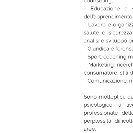
counseling;
- Educazione e svi
dell’apprendimento,
- Lavoro e organizz
salute e sicurezza
analisi e sviluppo o
- Giuridica e forens
- Sport: coaching m
- Marketing: ricerc
consumatore, stili d
- Comunicazione: m
Sono molteplici, du
psicologico, a li
professionale del
perplessità, diffic
aree.