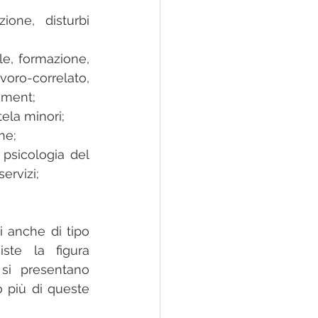
one, disturbi 
e, formazione, 
oro-correlato, 
cement;
tela minori;
ne;
 psicologia del 
ervizi;
 anche di tipo 
ste la figura 
si presentano 
 più di queste 