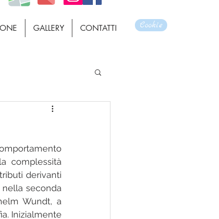
Cookie
ZIONE
GALLERY
CONTATTI
 comportamento 
a complessità 
ributi derivanti 
 nella seconda 
lhelm Wundt, a 
ia. Inizialmente 