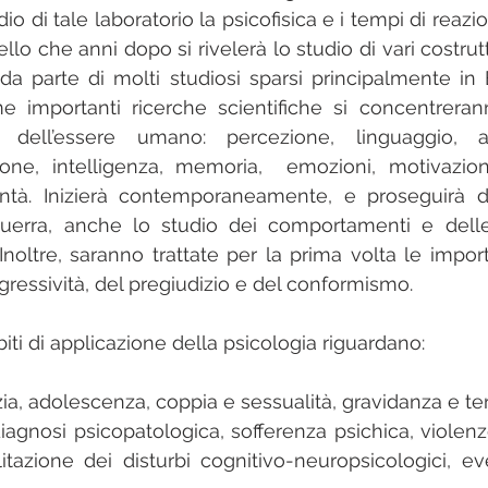
io di tale laboratorio la psicofisica e i tempi di reazio
lo che anni dopo si rivelerà lo studio di vari costrut
a parte di molti studiosi sparsi principalmente in 
me importanti ricerche scientifiche si concentreranno
ni dell’essere umano: percezione, linguaggio, a
ione, intelligenza, memoria,  emozioni, motivazione
tà. Inizierà contemporaneamente, e proseguirà dur
erra, anche lo studio dei comportamenti e delle i
Inoltre, saranno trattate per la prima volta le import
aggressività, del pregiudizio e del conformismo.
biti di applicazione della psicologia riguardano:
anzia, adolescenza, coppia e sessualità, gravidanza e te
 diagnosi psicopatologica, sofferenza psichica, violen
litazione dei disturbi cognitivo-neuropsicologici, eve